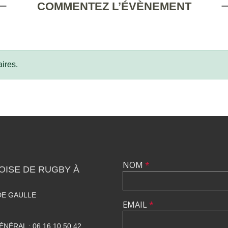
COMMENTEZ L’ÉVÈNEMENT
ires.
NOM
*
OISE DE RUGBY À
DE GAULLE
EMAIL
*
NÉRAL : 06.16.10.50.42