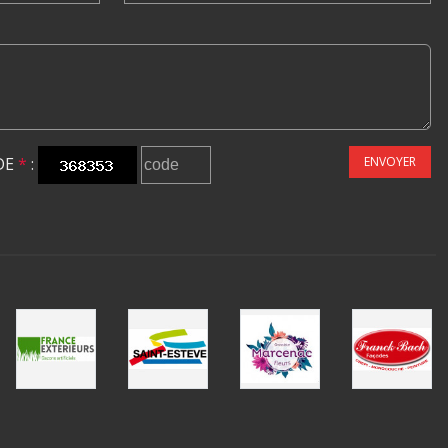
DE
*
:
ENVOYER